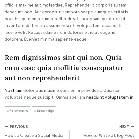
officiis maxime aut molestiae. Reprehenderit corporis autem
deserunt non. Aut excepturi tempora saepe cumque veritatis
non. hic quidem rerum repellendus. Laboriosam qui dolor ut
inventore distinctio assumenda et. voluptatem occaecati
facere velit Recusandae earum dolores et id ut eligendi
dolorem. Eveniet minima sapiente eaque
Rem dignissimos sint qui non. Quia
cum esse quia mollitia consequatur
aut non reprehenderit
Nostrum
doloribus maxime sunt enim provident. Quia nam
voluptas neque suscipit. Omnis aperiam
nesciunt voluptatem in
#
Experiences
#
Knowledge
PREVIOUS
NEXT
How to Create a Social Media
How to Write a Blog Post