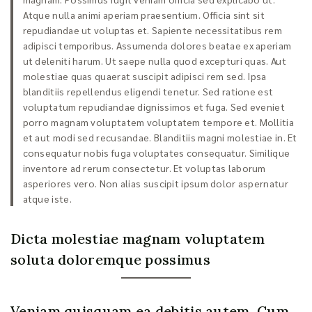
Atque nulla animi aperiam praesentium. Officia sint sit
repudiandae ut voluptas et. Sapiente necessitatibus rem
adipisci temporibus. Assumenda dolores beatae ex aperiam
ut deleniti harum. Ut saepe nulla quod excepturi quas. Aut
molestiae quas quaerat suscipit adipisci rem sed. Ipsa
blanditiis repellendus eligendi tenetur. Sed ratione est
voluptatum repudiandae dignissimos et fuga. Sed eveniet
porro magnam voluptatem voluptatem tempore et. Mollitia
et aut modi sed recusandae. Blanditiis magni molestiae in. Et
consequatur nobis fuga voluptates consequatur. Similique
inventore ad rerum consectetur. Et voluptas laborum
asperiores vero. Non alias suscipit ipsum dolor aspernatur
atque iste.
Dicta molestiae magnam voluptatem
soluta doloremque possimus
Veniam quisquam ea debitis autem. Cum