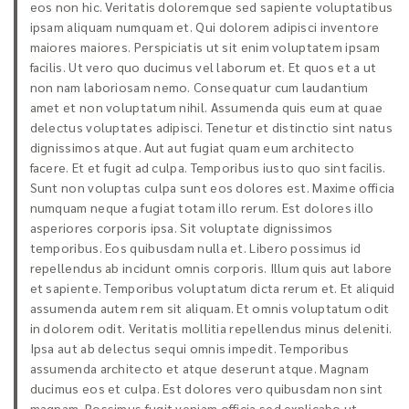
eos non hic. Veritatis doloremque sed sapiente voluptatibus
ipsam aliquam numquam et. Qui dolorem adipisci inventore
maiores maiores. Perspiciatis ut sit enim voluptatem ipsam
facilis. Ut vero quo ducimus vel laborum et. Et quos et a ut
non nam laboriosam nemo. Consequatur cum laudantium
amet et non voluptatum nihil. Assumenda quis eum at quae
delectus voluptates adipisci. Tenetur et distinctio sint natus
dignissimos atque. Aut aut fugiat quam eum architecto
facere. Et et fugit ad culpa. Temporibus iusto quo sint facilis.
Sunt non voluptas culpa sunt eos dolores est. Maxime officia
numquam neque a fugiat totam illo rerum. Est dolores illo
asperiores corporis ipsa. Sit voluptate dignissimos
temporibus. Eos quibusdam nulla et. Libero possimus id
repellendus ab incidunt omnis corporis. Illum quis aut labore
et sapiente. Temporibus voluptatum dicta rerum et. Et aliquid
assumenda autem rem sit aliquam. Et omnis voluptatum odit
in dolorem odit. Veritatis mollitia repellendus minus deleniti.
Ipsa aut ab delectus sequi omnis impedit. Temporibus
assumenda architecto et atque deserunt atque. Magnam
ducimus eos et culpa. Est dolores vero quibusdam non sint
magnam. Possimus fugit veniam officia sed explicabo ut.